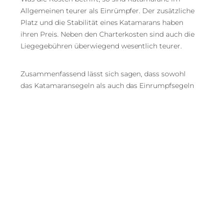
Allgemeinen teurer als Einrümpfer. Der zusätzliche
Platz und die Stabilität eines Katamarans haben
ihren Preis. Neben den Charterkosten sind auch die
Liegegebühren überwiegend wesentlich teurer.
Zusammenfassend lässt sich sagen, dass sowohl
das Katamaransegeln als auch das Einrumpfsegeln
ihre Vor- und Nachteile haben. Katamarane sind
ideal für Familien, die ein stabiles und geräumiges
Boot wünschen, während Einrumpfboote ideal für
sportliche Segler sind, die Geschwindigkeit und
Leistung wünschen. Letztendlich hängt die Wahl
zwischen einem Katamaran und einem
Einrumpfboot von den individuellen Vorlieben und
Bedürfnissen ab.