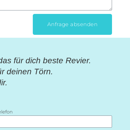
Anfrage absenden
as für dich beste Revier.
r deinen Törn.
ir.
elefon