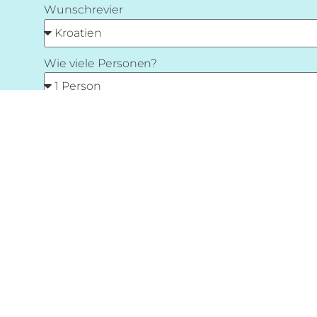
Wunschrevier
Wie viele Personen?
Deine Erfahrung?
Welchen Törn suchst du?
Bootstyp (Mehrfachauswahl möglich)