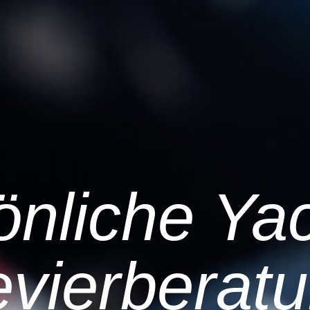
önliche Yac
vierberat