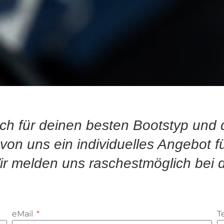
ich für deinen besten Bootstyp und d
on uns ein individuelles Angebot fü
r melden uns raschestmöglich bei d
eMail
T