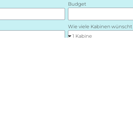
Budget
Wie viele Kabinen wünscht
Zeitraum in dem du deine Yacht chartern
E
möchtest
Möchtest du einen Skipper
Was wir sonst noch wissen sollten: