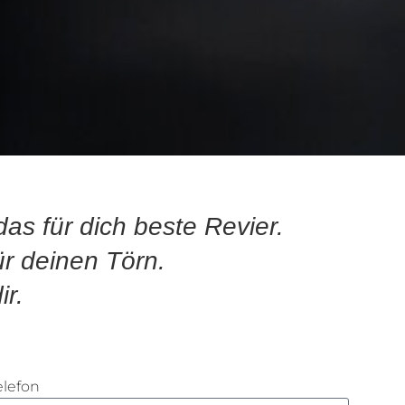
as für dich beste Revier.
r deinen Törn.
ir.
elefon