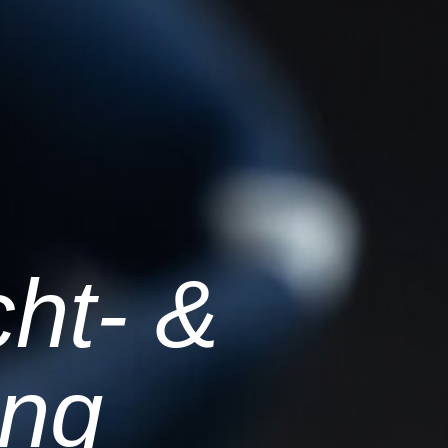
ht- &
ung