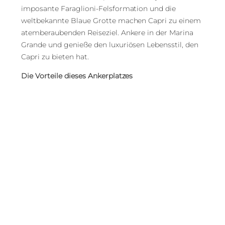
imposante Faraglioni-Felsformation und die
weltbekannte Blaue Grotte machen Capri zu einem
atemberaubenden Reiseziel. Ankere in der Marina
Grande und genieße den luxuriösen Lebensstil, den
Capri zu bieten hat.
Die Vorteile dieses Ankerplatzes
Atemberaubende Sehenswürdigkeiten
Luxuriöser Lebensstil
Marina Grande mit guten Ankerbedingungen
Katamaran: Die idealen
Ankerplätze für
entspannte Katamaran-